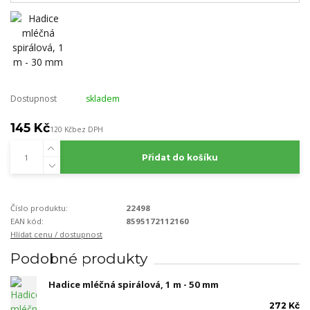
Dostupnost
skladem
145 Kč
120 Kč
bez DPH
Přidat do košíku
Číslo produktu:
22498
EAN kód:
8595172112160
Hlídat cenu / dostupnost
Podobné produkty
Hadice mléčná spirálová, 1 m - 50 mm
272 Kč