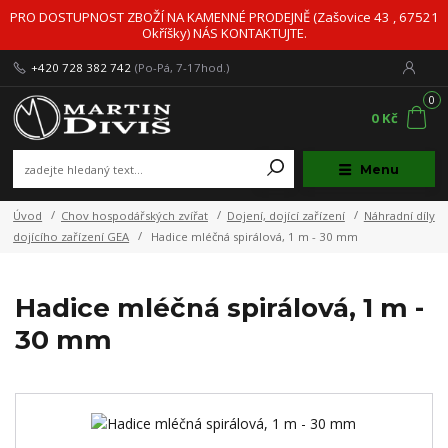
PRO DOSTUPNOST ZBOŽÍ NA KAMENNÉ PRODEJNĚ (Zašovice 43 , 67521
Okříšky) NÁS KONTAKTUJTE.
+420 728 382 742
(Po-Pá, 7-17hod.)
0
0 Kč
Menu
Úvod
Chov hospodářských zvířat
Dojení, dojící zařízení
Náhradní díly
dojícího zařízení GEA
Hadice mléčná spirálová, 1 m - 30 mm
Hadice mléčná spirálová, 1 m -
30 mm