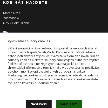
KDE NÁS NAJDETE
Martin Diviš
Zašovice 43
675 21 okr. Třebíč
Využíváme soubory cookies
KONTAKTY
Vážení zákazníci, v rámci eshopu, infoportálu a webových stránek
provozovaných společností Martin Diviš na internetové adrese
eshop.potrebydivis.cz jsou využívány za účelem zlepšování služeb
Josef Diviš
soubory cookies. Některé soubory cookies jsou nutné pro zajištění
+420 728 382 742
funkčností eshopu a nelze je vypnout. Analytické cookies
(Po-Pá, 7-17hod.)
shromažďují informace o tom, jak naše webové stránky používáte,
abychom mohli vylepšovat jejich vzhled, obsah a funkce.
prodejna@potrebydivis.cz
Marketingové cookies slouží pro personalizaci obsahu a reklam a
pro poskytování funkcí sociálním sítím. Nastavení cookies můžete
nyní nebo kdykoli v budoucnu změnit.
Nastavení
Souhlasím