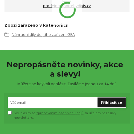
prodejna@potrebydivis.cz
Zboží zařazeno v kategoriích
Náhradní díly dojícího zařízení GEA
Nepropásněte novinky, akce
a slevy!
Můžete se kdykoli odhlásit. Zasíláme jednou za 14 dní.
Přihlásit se
Souhlasím se
zpracováním osobních údajů
za účelem rozesílky
newsletteru.