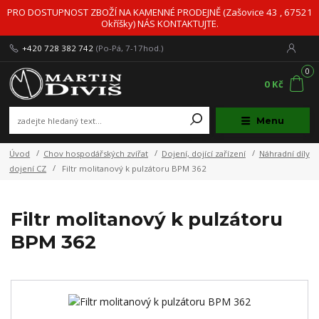
PRO DOSTUPNOST ZBOŽÍ NA KAMENNÉ PRODEJNĚ (Zašovice 43 , 67521
Okříšky) NÁS KONTAKTUJTE.
+420 728 382 742
(Po-Pá, 7-17hod.)
0
0 Kč
Menu
Úvod
Chov hospodářských zvířat
Dojení, dojící zařízení
Náhradní díly
dojení CZ
Filtr molitanový k pulzátoru BPM 362
Filtr molitanový k pulzátoru
BPM 362