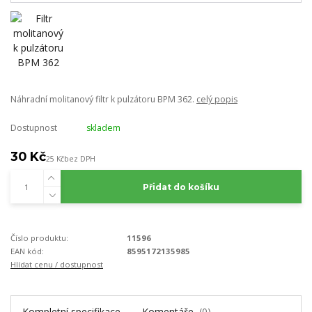
Náhradní molitanový filtr k pulzátoru BPM 362.
celý popis
Dostupnost
skladem
30 Kč
25 Kč
bez DPH
Přidat do košíku
Číslo produktu:
11596
EAN kód:
8595172135985
Hlídat cenu / dostupnost
Kompletní specifikace
Komentáře
0