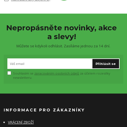
Nepropásněte novinky, akce
a slevy!
Můžete se kdykoli odhlásit. Zasíláme jednou za 14 dní.
Přihlásit se
Souhlasím se
zpracováním osobních údajů
za účelem rozesílky
newsletteru.
INFORMACE PRO ZÁKAZNÍKY
VRÁCENÍ ZBOŽÍ