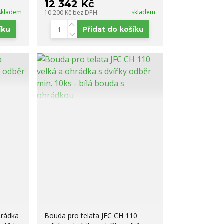
12 342 Kč
skladem
skladem
10 200 Kč
bez DPH
íku
Přidat do košíku
hrádka
Bouda pro telata JFC CH 110