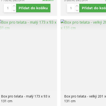
7 700 Kč
bez DPH
3 600 Kč
bez DPH
Přidat do košíku
Přidat do koš
Box pro telata - malý 173 x 93 x
Box pro telata - velký 201 
131 cm
131 cm