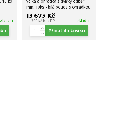
 10 ks
velká a ohrádka s dvířky odběr
min. 10ks - bílá bouda s ohrádkou
13 673 Kč
skladem
skladem
11 300 Kč
bez DPH
íku
Přidat do košíku