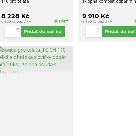
110 pro telata
sklopná komplet odběr min.
8 228 Kč
9 910 Kč
skladem
6 800 Kč
bez DPH
8 190 Kč
bez DPH
Přidat do košíku
Přidat do koš