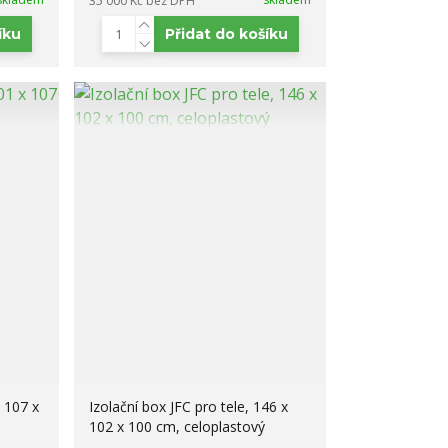
35 000 Kč
bez DPH
íku
Přidat do košíku
x 107 x
Izolační box JFC pro tele, 146 x
102 x 100 cm, celoplastový