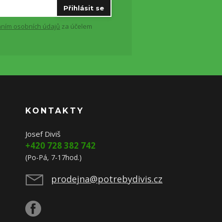
Přihlásit se
ním osobních údajů
za účelem
KONTAKTY
Josef Diviš
+420 728 382 742
(Po-Pá, 7-17hod.)
prodejna@potrebydivis.cz