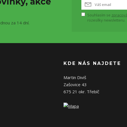
vinky, akce
Souhlasím se
zpracová
rozesílky newsletteru.
ednou za 14 dní.
KDE NÁS NAJDETE
Martin Diviš
Zašovice 43
675 21 okr. Třebíč