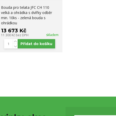
Bouda pro telata JFC CH 110
velká a ohrádka s dvířky odběr
min. 10ks - zelená bouda s
ohrádkou
13 673 Kč
skladem
11 300 Kč
bez DPH
Přidat do košíku