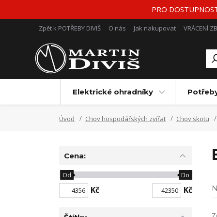
PRO DOSTUPNOST Z
Zpět k POTŘEBY DIVIŠ
O nás
Jak nakupovat
VRÁCENÍ Z
Elektrické ohradníky
Potřeb
Úvod
Chov hospodářských zvířat
Chov skotu
Cena:
Od
Do
N
Kč
Kč
Z