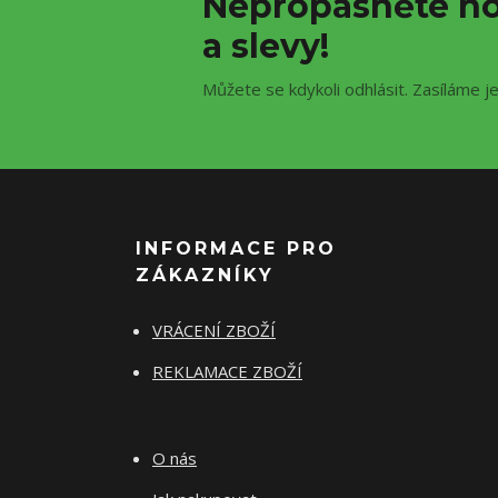
Nepropásněte no
a slevy!
Můžete se kdykoli odhlásit. Zasíláme j
INFORMACE PRO
ZÁKAZNÍKY
VRÁCENÍ ZBOŽÍ
REKLAMACE ZBOŽÍ
O nás