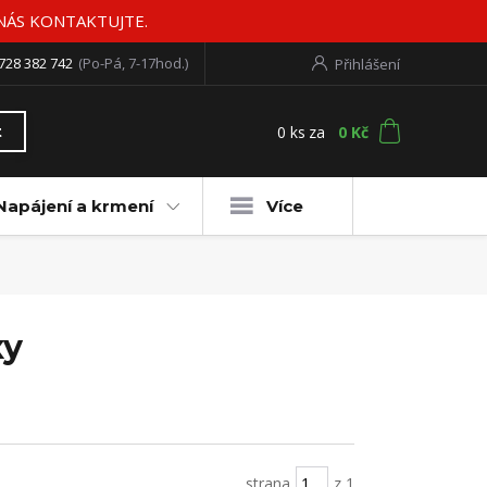
 NÁS KONTAKTUJTE.
728 382 742
(Po-Pá, 7-17hod.)
Přihlášení
0
ks
za
0 Kč
t
Napájení a krmení
Více
xy
strana
z 1