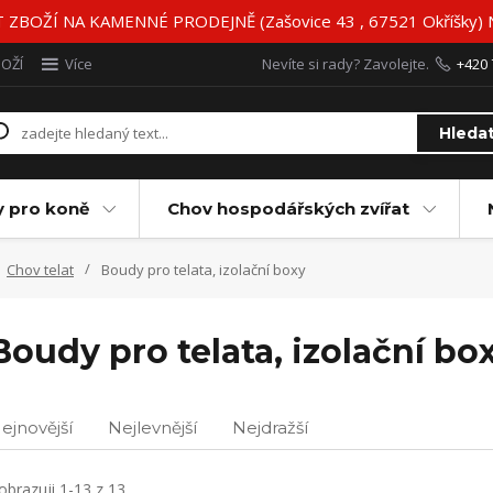
BOŽÍ NA KAMENNÉ PRODEJNĚ (Zašovice 43 , 67521 Okříšky)
BOŽÍ
Více
Nevíte si rady? Zavolejte.
+420 
Hleda
y pro koně
Chov hospodářských zvířat
Chov telat
Boudy pro telata, izolační boxy
Boudy pro telata, izolační bo
ejnovější
Nejlevnější
Nejdražší
obrazuji 1-13 z 13