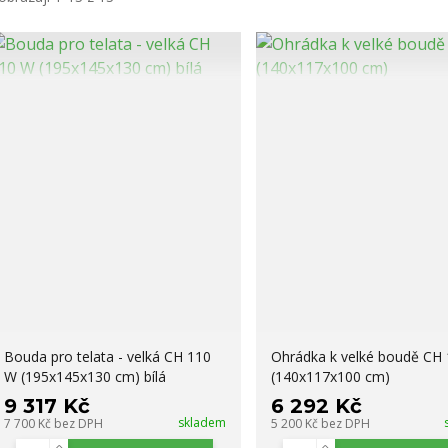
Bouda pro telata - velká CH 110
Ohrádka k velké boudě CH
W (195x145x130 cm) bílá
(140x117x100 cm)
9 317 Kč
6 292 Kč
skladem
7 700 Kč
bez DPH
5 200 Kč
bez DPH