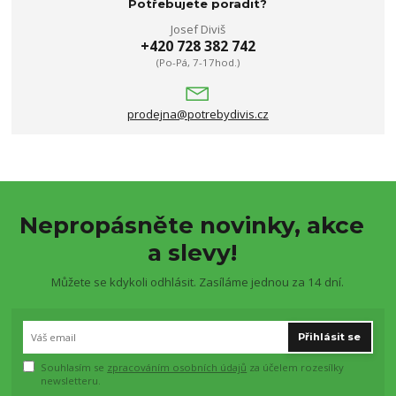
Potřebujete poradit?
Josef Diviš
+420 728 382 742
(Po-Pá, 7-17hod.)
prodejna@potrebydivis.cz
Nepropásněte novinky, akce
a slevy!
Můžete se kdykoli odhlásit. Zasíláme jednou za 14 dní.
Přihlásit se
Souhlasím se
zpracováním osobních údajů
za účelem rozesílky
newsletteru.