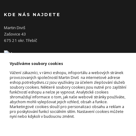
KDE NÁS NAJDETE
Martin Diviš
Zašovice 43
675 21 okr. Třebíč
Využíváme soubory cookies
KONTAKTY
Vážení zákazníci, v rámci eshopu, infoportálu a webových stránek
provozovaných společností Martin Diviš na internetové adrese
eshop.potrebydivis.cz jsou využívány za účelem zlepšování služeb
Josef Diviš
soubory cookies. Některé soubory cookies jsou nutné pro zajištění
+420 728 382 742
funkčností eshopu a nelze je vypnout. Analytické cookies
(Po-Pá, 7-17hod.)
shromažďují informace o tom, jak naše webové stránky používáte,
abychom mohli vylepšovat jejich vzhled, obsah a funkce.
prodejna@potrebydivis.cz
Marketingové cookies slouží pro personalizaci obsahu a reklam a
pro poskytování funkcí sociálním sítím. Nastavení cookies můžete
nyní nebo kdykoli v budoucnu změnit.