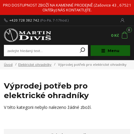
PRO DOSTUPNOST ZBOŽÍ NA KAMENNÉ PRODEJNĚ (Zašovice 43 , 67521
Okříšky) NÁS KONTAKTUJTE.
+420 728 382 742
(Po-Pá, 7-17hod.)
0
0 Kč
Menu
Úvod
Elektrické ohradníky
Výprodej potřeb pro elektrické ohradníky
Výprodej potřeb pro
elektrické ohradníky
V této kategorii nebylo nalezeno žádné zboží.