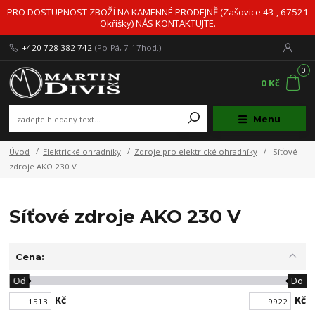
PRO DOSTUPNOST ZBOŽÍ NA KAMENNÉ PRODEJNĚ (Zašovice 43 , 67521
Okříšky) NÁS KONTAKTUJTE.
+420 728 382 742
(Po-Pá, 7-17hod.)
0
0 Kč
Menu
Úvod
Elektrické ohradníky
Zdroje pro elektrické ohradníky
Síťové
zdroje AKO 230 V
Síťové zdroje AKO 230 V
Cena:
Od
Do
Kč
Kč