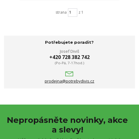
strana
z 1
Potřebujete poradit?
Josef Diviš
+420 728 382 742
(Po-Pá, 7-17hod.)
prodejna@potrebydivis.cz
Nepropásněte novinky, akce
a slevy!