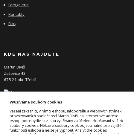
Fotogalerie
Kontakty
Blog
KDE NÁS NAJDETE
Martin Diviš
Zašovice 43
675 21 okr. Třebíč
Využíváme soubory cookies
KONTAKTY
Vážení zákazníci, v rámci eshopu, infoportálu a webových stránek
provozovaných společností Martin Diviš na internetové adrese
eshop.potrebydivis.cz jsou využívány za účelem zlepšování služeb
Josef Diviš
soubory cookies. Některé soubory cookies jsou nutné pro zajištění
+420 728 382 742
funkčností eshopu a nelze je vypnout. Analytické cookies
(Po-Pá, 7-17hod.)