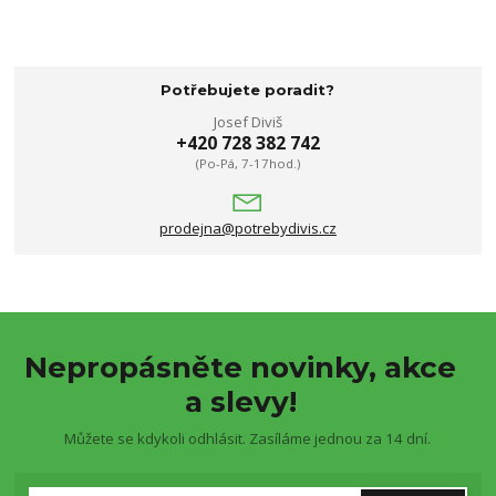
Potřebujete poradit?
Josef Diviš
+420 728 382 742
(Po-Pá, 7-17hod.)
prodejna@potrebydivis.cz
Nepropásněte novinky, akce
a slevy!
Můžete se kdykoli odhlásit. Zasíláme jednou za 14 dní.