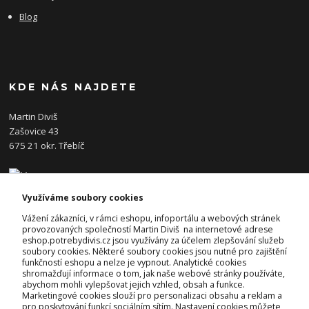
Blog
KDE NÁS NAJDETE
Martin Diviš
Zašovice 43
675 21 okr. Třebíč
Využíváme soubory cookies
KONTAKTY
Vážení zákazníci, v rámci eshopu, infoportálu a webových stránek
provozovaných společností Martin Diviš na internetové adrese
eshop.potrebydivis.cz jsou využívány za účelem zlepšování služeb
Josef Diviš
soubory cookies. Některé soubory cookies jsou nutné pro zajištění
+420 728 382 742
funkčností eshopu a nelze je vypnout. Analytické cookies
(Po-Pá, 7-17hod.)
shromažďují informace o tom, jak naše webové stránky používáte,
abychom mohli vylepšovat jejich vzhled, obsah a funkce.
prodejna@potrebydivis.cz
Marketingové cookies slouží pro personalizaci obsahu a reklam a
pro poskytování funkcí sociálním sítím. Nastavení cookies můžete