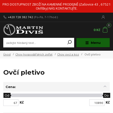
PRO DOSTUPNOST ZBOŽÍ NA KAMENNÉ PRODEJNĚ (Zašovice 43 , 67521
Okříšky) NÁS KONTAKTUJTE.
+420 728 382 742
(Po-Pá, 7-17hod.)
0
0 Kč
Menu
Úvod
Chov hospodářských zvířat
Chov ovcí a koz
Ovčí pletivo
Ovčí pletivo
Cena:
Od
Do
Kč
Kč