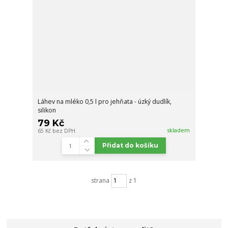
Láhev na mléko 0,5 l pro jehňata - úzký dudlík,
silikon
79 Kč
skladem
65 Kč
bez DPH
Přidat do košíku
strana
z 1