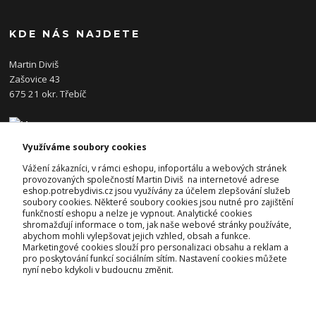
KDE NÁS NAJDETE
Martin Diviš
Zašovice 43
675 21 okr. Třebíč
Využíváme soubory cookies
KONTAKTY
Vážení zákazníci, v rámci eshopu, infoportálu a webových stránek
provozovaných společností Martin Diviš na internetové adrese
eshop.potrebydivis.cz jsou využívány za účelem zlepšování služeb
Josef Diviš
soubory cookies. Některé soubory cookies jsou nutné pro zajištění
+420 728 382 742
funkčností eshopu a nelze je vypnout. Analytické cookies
(Po-Pá, 7-17hod.)
shromažďují informace o tom, jak naše webové stránky používáte,
abychom mohli vylepšovat jejich vzhled, obsah a funkce.
prodejna@potrebydivis.cz
Marketingové cookies slouží pro personalizaci obsahu a reklam a
pro poskytování funkcí sociálním sítím. Nastavení cookies můžete
nyní nebo kdykoli v budoucnu změnit.