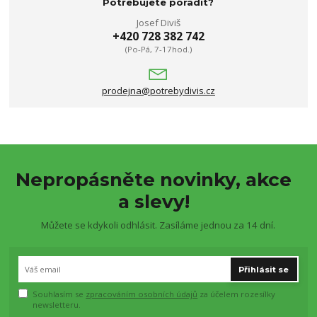
Potřebujete poradit?
Josef Diviš
+420 728 382 742
(Po-Pá, 7-17hod.)
prodejna@potrebydivis.cz
Nepropásněte novinky, akce
a slevy!
Můžete se kdykoli odhlásit. Zasíláme jednou za 14 dní.
Přihlásit se
Souhlasím se
zpracováním osobních údajů
za účelem rozesílky
newsletteru.