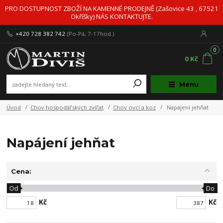
PRO DOSTUPNOST ZBOŽÍ NA KAMENNÉ PRODEJNĚ (Zašovice 43 , 67521
Okříšky) NÁS KONTAKTUJTE.
+420 728 382 742
(Po-Pá, 7-17hod.)
0
0 Kč
Menu
Úvod
Chov hospodářských zvířat
Chov ovcí a koz
Napájení jehňat
Napájení jehňat
Cena:
Od
Do
Kč
Kč