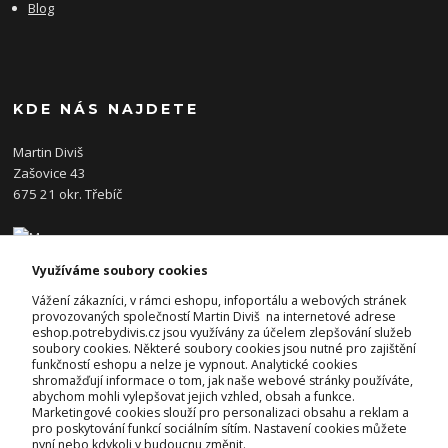
Blog
KDE NÁS NAJDETE
Martin Diviš
Zašovice 43
675 21 okr. Třebíč
Využíváme soubory cookies
KONTAKTY
Vážení zákazníci, v rámci eshopu, infoportálu a webových stránek
provozovaných společností Martin Diviš na internetové adrese
eshop.potrebydivis.cz jsou využívány za účelem zlepšování služeb
Josef Diviš
soubory cookies. Některé soubory cookies jsou nutné pro zajištění
+420 728 382 742
funkčností eshopu a nelze je vypnout. Analytické cookies
(Po-Pá, 7-17hod.)
shromažďují informace o tom, jak naše webové stránky používáte,
abychom mohli vylepšovat jejich vzhled, obsah a funkce.
prodejna@potrebydivis.cz
Marketingové cookies slouží pro personalizaci obsahu a reklam a
pro poskytování funkcí sociálním sítím. Nastavení cookies můžete
nyní nebo kdykoli v budoucnu změnit.