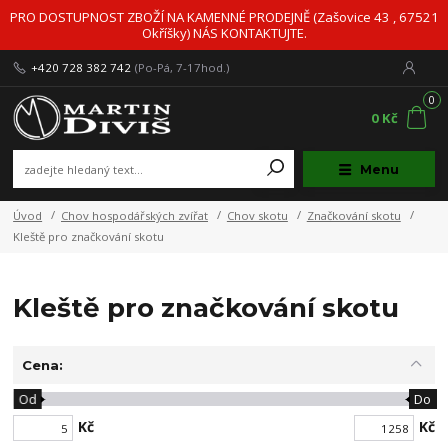
PRO DOSTUPNOST ZBOŽÍ NA KAMENNÉ PRODEJNĚ (Zašovice 43 , 67521
Okříšky) NÁS KONTAKTUJTE.
+420 728 382 742
(Po-Pá, 7-17hod.)
0
0 Kč
Menu
Úvod
Chov hospodářských zvířat
Chov skotu
Značkování skotu
Kleště pro značkování skotu
Kleště pro značkování skotu
Cena:
Od
Do
Kč
Kč