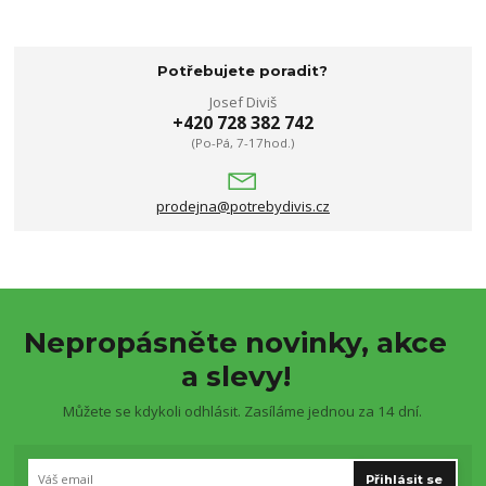
Potřebujete poradit?
Josef Diviš
+420 728 382 742
(Po-Pá, 7-17hod.)
prodejna@potrebydivis.cz
Nepropásněte novinky, akce
a slevy!
Můžete se kdykoli odhlásit. Zasíláme jednou za 14 dní.
Přihlásit se