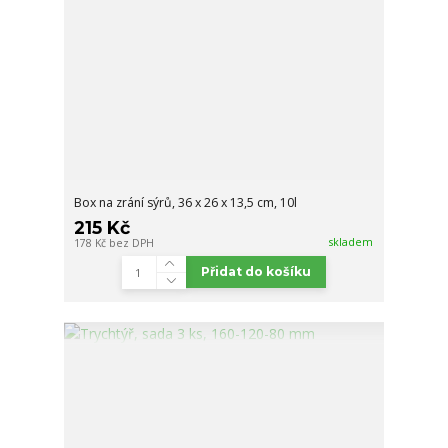
Box na zrání sýrů, 36 x 26 x 13,5 cm, 10l
215 Kč
skladem
178 Kč
bez DPH
Přidat do košíku