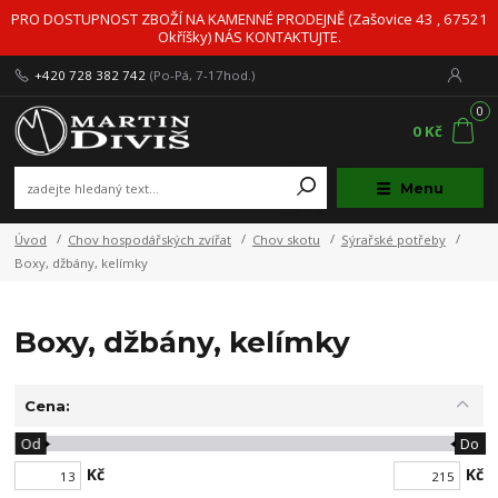
PRO DOSTUPNOST ZBOŽÍ NA KAMENNÉ PRODEJNĚ (Zašovice 43 , 67521
Okříšky) NÁS KONTAKTUJTE.
+420 728 382 742
(Po-Pá, 7-17hod.)
0
0 Kč
Menu
Úvod
Chov hospodářských zvířat
Chov skotu
Sýrařské potřeby
Boxy, džbány, kelímky
Boxy, džbány, kelímky
Cena:
Od
Do
Kč
Kč