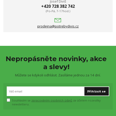
Josef Diviš
+420 728 382 742
(Po-Pá, 7-17hod.)
prodejna@potrebydivis.cz
Nepropásněte novinky, akce
a slevy!
Můžete se kdykoli odhlásit. Zasíláme jednou za 14 dní.
Přihlásit se
Souhlasím se
zpracováním osobních údajů
za účelem rozesílky
newsletteru.