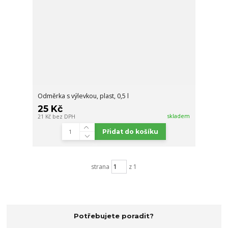
Odměrka s výlevkou, plast, 0,5 l
25 Kč
skladem
21 Kč
bez DPH
Přidat do košíku
strana
z 1
Potřebujete poradit?