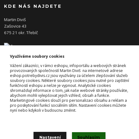
KDE NÁS NAJDETE
Martin Diviš
Zašovice 43
675 21 okr. Třebíč
Využíváme soubory cookies
KONTAKTY
Vážení zákazníci, v rámci eshopu, infoportálu a webových stránek
provozovaných společností Martin Diviš na internetové adrese
eshop.potrebydivis.cz jsou využívány za účelem zlepšování služeb
Josef Diviš
soubory cookies. Některé soubory cookies jsou nutné pro zajištění
+420 728 382 742
funkčností eshopu a nelze je vypnout. Analytické cookies
(Po-Pá, 7-17hod.)
shromažďují informace o tom, jak naše webové stránky používáte,
abychom mohli vylepšovat jejich vzhled, obsah a funkce.
prodejna@potrebydivis.cz
Marketingové cookies slouží pro personalizaci obsahu a reklam a
pro poskytování funkcí sociálním sítím. Nastavení cookies můžete
nyní nebo kdykoli v budoucnu změnit.
Nastavení
Souhlasím