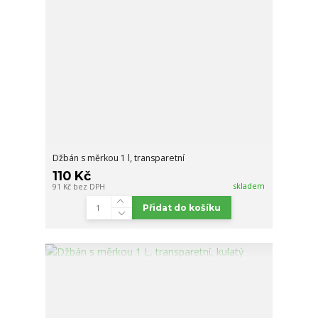
Džbán s měrkou 1 l, transparetní
110 Kč
skladem
91 Kč
bez DPH
Přidat do košíku